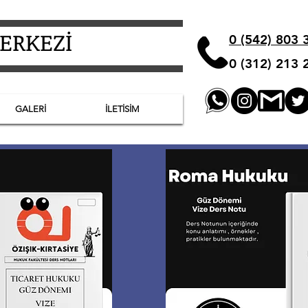
MERKEZİ
0 (542) 803 
0 (312) 213 
GALERİ
İLETİSİM